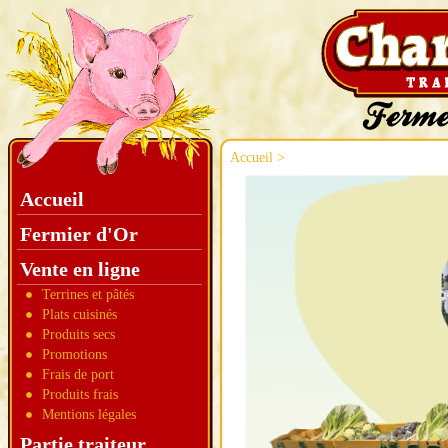
Accueil
>
Accueil
Fermier d'Or
Vente en ligne
Terrines et pâtés
Plats cuisinés
Produits secs
Promotions
Frais de port
Produits frais
Mentions légales
Partie traiteur