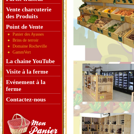
Vente charcuterie
des Produits
Point de Vente
Panier des Ayasses
Brins de terroir
Domaine Rocheville
GammVert
La chaine YouTube
Visite à la ferme
Evénement à la
ferme
Contactez-nous