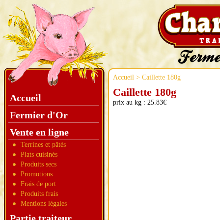
Accueil
> Caillette 180g
Caillette 180g
Accueil
prix au kg : 25.83€
Fermier d'Or
Vente en ligne
Terrines et pâtés
Plats cuisinés
Produits secs
Promotions
Frais de port
Produits frais
Mentions légales
Partie traiteur