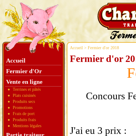
Accueil
> Fermier d'or 2018
Fermier d'or 20
Accueil
F
Fermier d'Or
Vente en ligne
Terrines et pâtés
Concours Fe
Plats cuisinés
Produits secs
Promotions
Frais de port
Produits frais
Mentions légales
J'ai eu 3 prix :
Partie traiteur