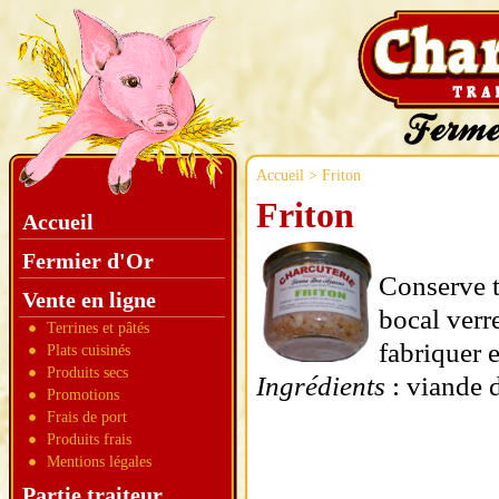
Accueil
> Friton
Friton
Accueil
Fermier d'Or
Conserve t
Vente en ligne
bocal verr
Terrines et pâtés
fabriquer 
Plats cuisinés
Produits secs
Ingrédients
: viande d
Promotions
Frais de port
Produits frais
Mentions légales
Partie traiteur